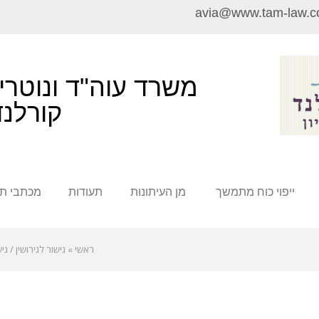
avia@www.tam-law.co
משרד עוה"ד ונוטריו
קורלנד
ייפוי כוח מתמשך
מן העיתונות
תעודות
מכתבי תו
ראשי
»
גישור לגירושין / ג