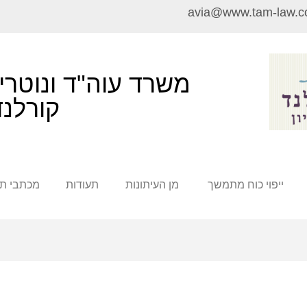
avia@www.tam-law.co
משרד עוה"ד ונוטריו
קורלנד
ייפוי כוח מתמשך
מן העיתונות
תעודות
מכתבי תו